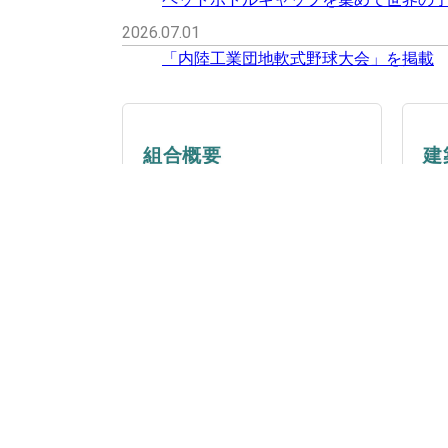
2026.07.01
「内陸工業団地軟式野球大会」を掲載
組合概要
建
組合の沿革や目的をご紹介し
協
ます。
つ
もっと見る
も