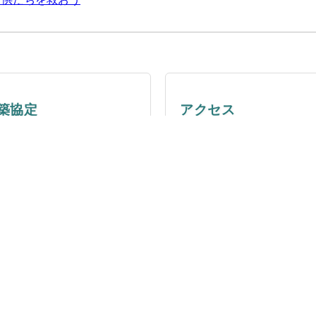
築協定
アクセス
定の詳細や取り組み内容に
地図や交通手段をご案内し
いて。
す。
っと見る
もっと見る
〒243-0801 神奈川県厚木市上依知3001番地
TEL （046）285-0128
© 2025 神奈川県内陸工業団地協同組合